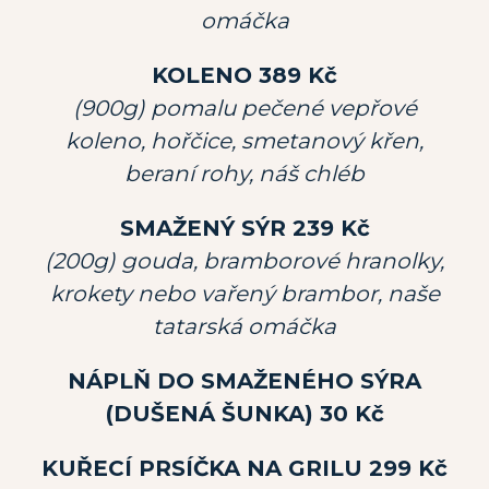
omáčka
KOLENO 389 Kč
(900g) pomalu pečené vepřové
koleno, hořčice, smetanový křen,
beraní rohy, náš chléb
SMAŽENÝ SÝR 239 Kč
(200g) gouda, bramborové hranolky,
krokety nebo vařený brambor, naše
tatarská omáčka
NÁPLŇ DO SMAŽENÉHO SÝRA
(DUŠENÁ ŠUNKA) 30 Kč
KUŘECÍ PRSÍČKA NA GRILU 299 Kč