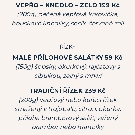
VEPŘO – KNEDLO – ZELO 199 Kč
(200g) pečená vepřová krkovička,
houskové knedlíky, sosík, červené zelí
ŘÍZKY
MALÉ PŘÍLOHOVÉ SALÁTKY 59 Kč
(150g) šopský, okurkový, rajčatový s
cibulkou, zelný s mrkví
TRADIČNÍ ŘÍZEK 239 Kč
(200g) vepřový nebo kuřecí řízek
smažený v trojobalu, citron, okurka,
příloha bramborový salát, vařený
brambor nebo hranolky