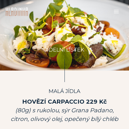
Přeskočit
na
obsah
JÍDELNÍ LÍSTEK
MALÁ JÍDLA
HOVĚZÍ CARPACCIO 229 Kč
(80g) s rukolou, sýr Grana Padano,
citron, olivový olej, opečený bílý chléb