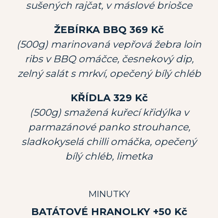
sušených rajčat, v máslové briošce
ŽEBÍRKA BBQ 369 Kč
(500g) marinovaná vepřová žebra loin
ribs v BBQ omáčce, česnekový dip,
zelný salát s mrkví, opečený bílý chléb
KŘÍDLA 329 Kč
(500g) smažená kuřecí křidýlka v
parmazánové panko strouhance,
sladkokyselá chilli omáčka, opečený
bílý chléb, limetka
MINUTKY
BATÁTOVÉ HRANOLKY +50 Kč