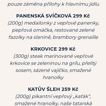
pouze záměna přílohy k hlavnímu jídlu
PANENSKÁ SVÍČKOVÁ 299 Kč
(200g) medailonky z vepřové panenky,
pepřová omáčka, restované zelené
fazolky na slanině, brambory grenaille
KRKOVICE 299 Kč
(300g) steak marinované vepřové
krkovice se zeleninou na grilu, přelitý
sosem, sázené vajíčko, smažené
hranolky
KATŮV ŠLEH 259 Kč
(200g) pikantní vepřový „kaťák“,
smažené hranolky, naše tatarská