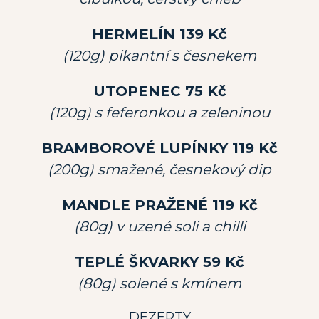
HERMELÍN 139 Kč
(120g) pikantní s česnekem
UTOPENEC 75 Kč
(120g) s feferonkou a zeleninou
BRAMBOROVÉ LUPÍNKY 119 Kč
(200g) smažené, česnekový dip
MANDLE PRAŽENÉ 119 Kč
(80g) v uzené soli a chilli
TEPLÉ ŠKVARKY 59 Kč
(80g) solené s kmínem
DEZERTY