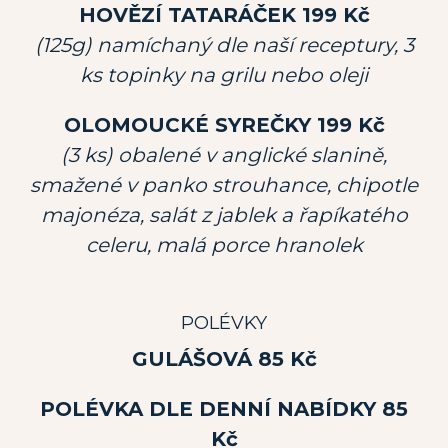
HOVĚZÍ TATARÁČEK 199 Kč
(125g) namíchaný dle naší receptury, 3
ks topinky na grilu nebo oleji
OLOMOUCKÉ SYREČKY 199 Kč
(3 ks) obalené v anglické slanině,
smažené v panko strouhance, chipotle
majonéza, salát z jablek a řapíkatého
celeru, malá porce hranolek
POLÉVKY
GULÁŠOVÁ 85 Kč
POLÉVKA DLE DENNÍ NABÍDKY 85
Kč