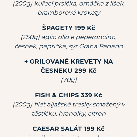
(200g) kuřecí prsíčka, omáčka z lišek,
bramborové krokety
ŠPAGETY 199 Kč
(250g) aglio olio e peperoncino,
česnek, paprička, sýr Grana Padano
+ GRILOVANÉ KREVETY NA
ČESNEKU 299 Kč
(70g)
FISH & CHIPS 339 Kč
(200g) filet aljašské tresky smažený v
těstíčku, hranolky, citron
CAESAR SALÁT 199 Kč