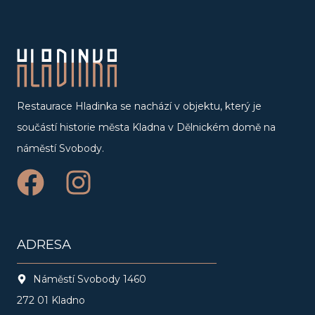
Restaurace Hladinka se nachází v objektu, který je
součástí historie města Kladna v Dělnickém domě na
náměstí Svobody.
F
I
a
n
c
s
ADRESA
e
t
Náměstí Svobody 1460
b
a
272 01 Kladno