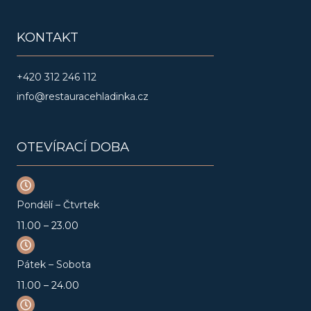
o
g
o
r
KONTAKT
k
a
m
+420 312 246 112
info@restauracehladinka.cz
OTEVÍRACÍ DOBA
Pondělí – Čtvrtek
11.00 – 23.00
Pátek – Sobota
11.00 – 24.00