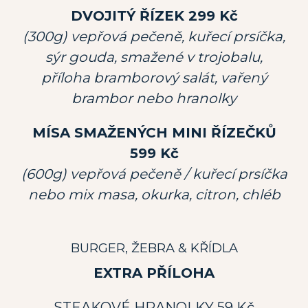
DVOJITÝ ŘÍZEK 299 Kč
(300g) vepřová pečeně, kuřecí prsíčka,
sýr gouda, smažené v trojobalu,
příloha bramborový salát, vařený
brambor nebo hranolky
MÍSA SMAŽENÝCH MINI ŘÍZEČKŮ
599 Kč
(600g) vepřová pečeně / kuřecí prsíčka
nebo mix masa, okurka, citron, chléb
BURGER, ŽEBRA & KŘÍDLA
EXTRA PŘÍLOHA
STEAKOVÉ HRANOLKY 59 Kč