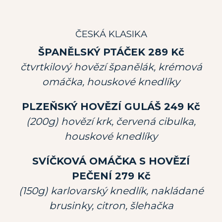
ČESKÁ KLASIKA
ŠPANĚLSKÝ PTÁČEK 289 Kč
čtvrtkilový hovězí španělák, krémová
omáčka, houskové knedlíky
PLZEŇSKÝ HOVĚZÍ GULÁŠ 249 Kč
(200g) hovězí krk, červená cibulka,
houskové knedlíky
SVÍČKOVÁ OMÁČKA S HOVĚZÍ
PEČENÍ 279 Kč
(150g) karlovarský knedlík, nakládané
brusinky, citron, šlehačka