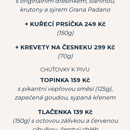
s originálním dresinkem, slaninou,
krutony a sýrem Grana Padano
+ KUŘECÍ PRSÍČKA 249 Kč
(150g)
+ KREVETY NA ČESNEKU 299 Kč
(70g)
CHUŤOVKY K PIVU
TOPINKA 159 Kč
s pikantní vepřovou směsí (125g),
zapečená goudou, sypaná křenem
TLAČENKA 139 Kč
(150g) s octovou zálivkou a červenou
cibulkou, čerstvý chléb