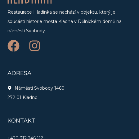
Restaurace Hladinka se nachází v objektu, který je
součástí historie města Kladna v Dělnickém domě na
náměstí Svobody.
F
I
a
n
c
s
ADRESA
e
t
Náměstí Svobody 1460
b
a
272 01 Kladno
o
g
o
r
KONTAKT
k
a
+420 312 246 112